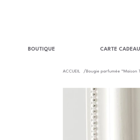
LIVRAISON GRATUITE Dès 99 €                                                  
BOUTIQUE
CARTE CADEA
/
ACCUEIL
Bougie parfumée “Maison T