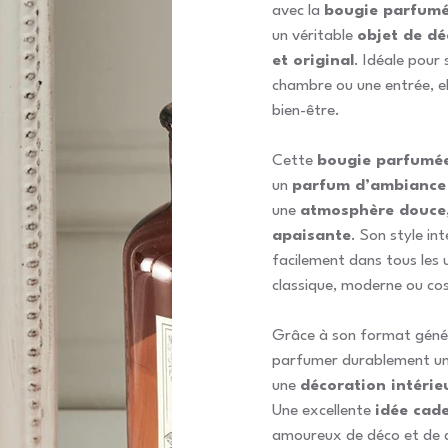
avec la
bougie parfumé
un véritable
objet de dé
et original
. Idéale pour 
chambre ou une entrée, el
bien-être.
Cette
bougie parfumée
un
parfum d’ambiance 
une
atmosphère douce,
apaisante
. Son style in
facilement dans tous les 
classique, moderne ou co
Grâce à son format génére
parfumer durablement un
une
décoration intérie
Une excellente
idée cade
amoureux de déco et de de