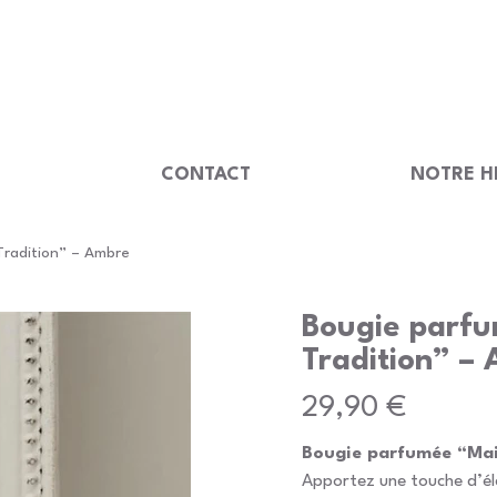
                                         
U
CONTACT
NOTRE H
radition” – Ambre
Bougie parf
Tradition” –
Prix
29,90 €
Bougie parfumée “Mai
Apportez une touche d’él