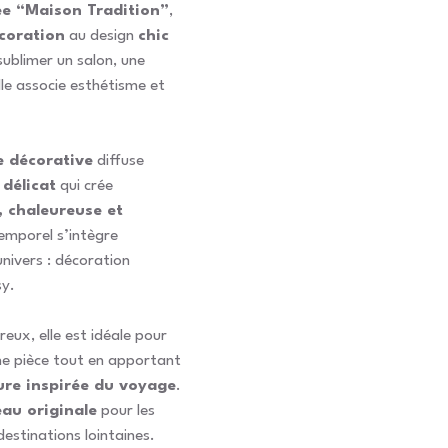
e “Maison Tradition”
,
coration
au design
chic
sublimer un salon, une
le associe esthétisme et
 décorative
diffuse
délicat
qui crée
 chaleureuse et
temporel s’intègre
univers : décoration
sy.
ux, elle est idéale pour
e pièce tout en apportant
ure inspirée du voyage
.
au originale
pour les
stinations lointaines.