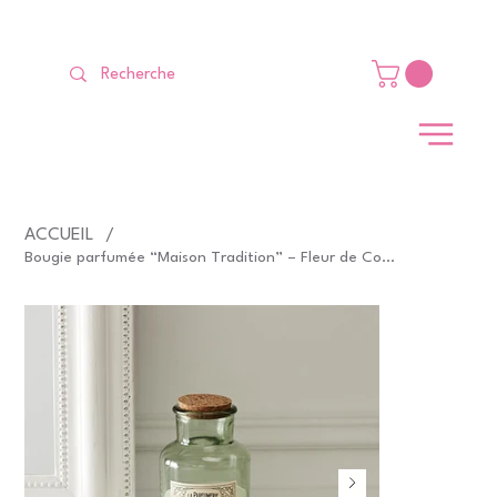
LIVRAISON GRATUITE Dès 99 €                                                   
ACCUEIL
/
Bougie parfumée “Maison Tradition” – Fleur de Coton