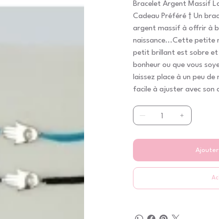
Bracelet Argent Massif La
Cadeau Préféré † Un brac
argent massif à offrir à 
naissance...Cette petite 
petit brillant est sobre et
bonheur ou que vous soyez
laissez place à un peu de
facile à ajuster avec son
noeuds coulissants. † En
Préféré a trouvé sa place
personnalisation avec sa 
† Enfants, parents et gr
séduits par ses bijoux pe
Ajouter
argent massif.†Dimension
franÁaise Mon Cadeau P
Ac