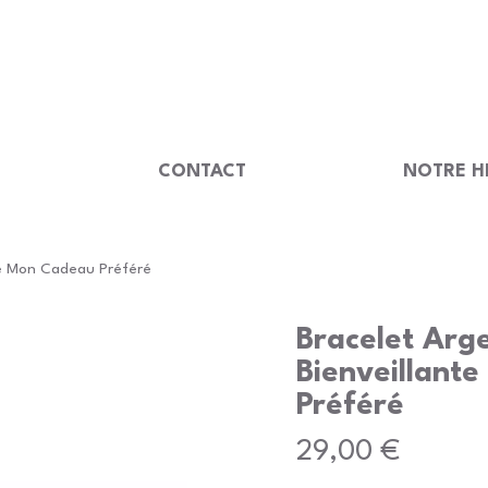
                                         
U
CONTACT
NOTRE H
te Mon Cadeau Préféré
Bracelet Arg
Bienveillant
Préféré
Prix
29,00 €