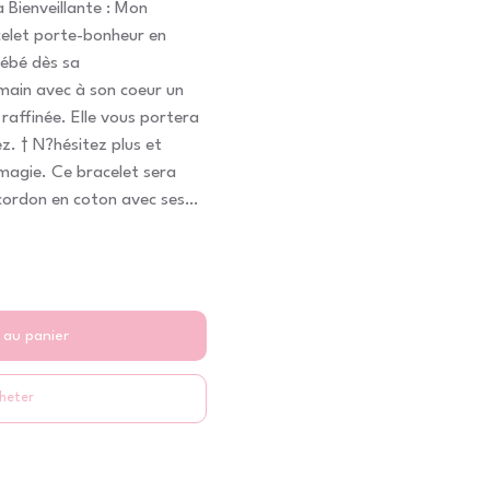
 Bienveillante : Mon
elet porte-bonheur en
bébé dès sa
main avec à son coeur un
 raffinée. Elle vous portera
. † N?hésitez plus et
 magie. Ce bracelet sera
 cordon en coton avec ses
 deux ans , mon cadeau
 dans le monde de la
gamme originale de bijoux.
ands-parents ont déja été
rsonnalisés en nacre et en
 au panier
 : 1,5x0.8 cm. Création
référé Æ
heter