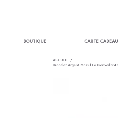
LIVRAISON GRATUITE Dès 99 €                                                  
BOUTIQUE
CARTE CADEA
/
ACCUEIL
Bracelet Argent Massif La Bienveillan