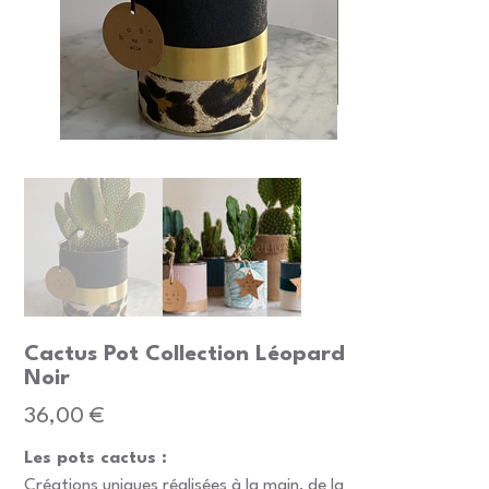
Cactus Pot Collection Léopard
Noir
Prix
36,00 €
Les pots cactus :
Créations uniques réalisées à la main, de la