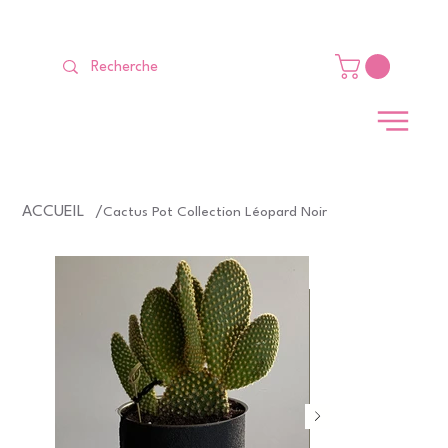
LIVRAISON GRATUITE Dès 99 €                                                   
ACCUEIL
/
Cactus Pot Collection Léopard Noir