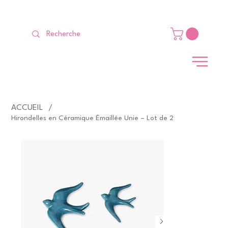
LIVRAISON GRATUITE Dès 99 €                                                   
ACCUEIL
/
Hirondelles en Céramique Émaillée Unie – Lot de 2