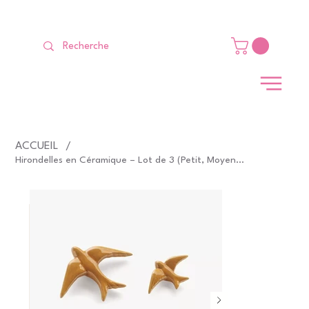
LIVRAISON GRATUITE Dès 99 €                                                   
ACCUEIL
/
Hirondelles en Céramique – Lot de 3 (Petit, Moyen, Grand)