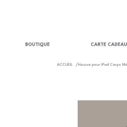
LIVRAISON GRATUITE Dès 99 €                                                  
BOUTIQUE
CARTE CADEA
/
ACCUEIL
Housse pour iPad Casyx Mo