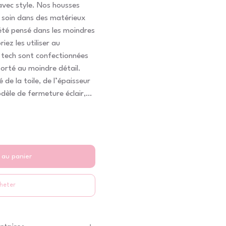
avec style. Nos housses
 soin dans des matérieux
été pensé dans les moindres
iez les utiliser au
 tech sont confectionnées
orté au moindre détail.
é de la toile, de l’épaisseur
èle de fermeture éclair,
sé pour en faire un produit
té. Vous aller adorer les
 au panier
heter