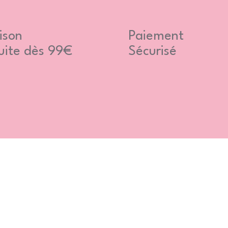
ison
Paiement
uite dès 99€
Sécurisé