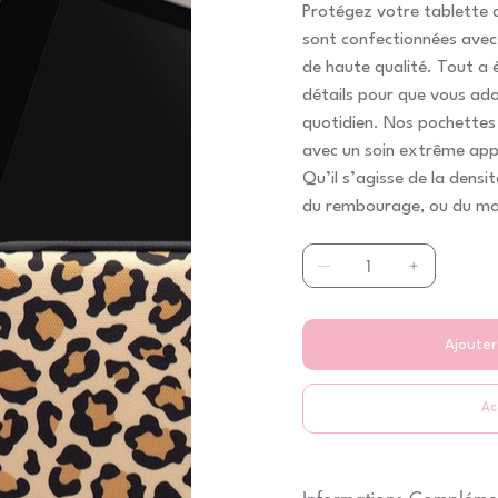
Protégez votre tablette 
sont confectionnées avec
de haute qualité. Tout a 
détails pour que vous ador
quotidien. Nos pochettes
avec un soin extrême app
Qu’il s’agisse de la densit
du rembourage, ou du mod
chaque élément a été pen
d’une exceptionnelle quali
utiliser !
Ajouter
Ac