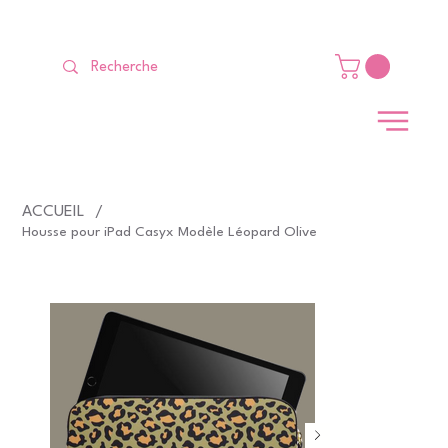
LIVRAISON GRATUITE Dès 99 €                                                   
ACCUEIL
/
Housse pour iPad Casyx Modèle Léopard Olive