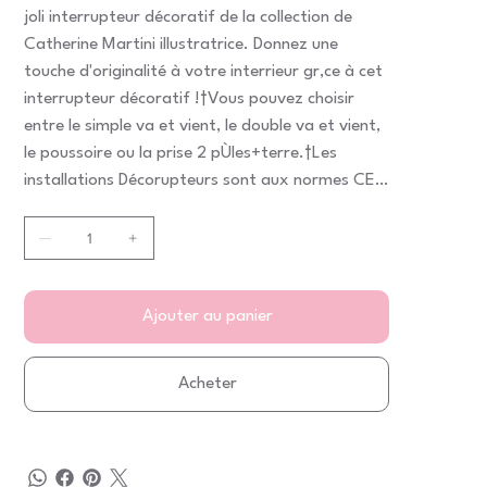
joli interrupteur décoratif de la collection de
Catherine Martini illustratrice. Donnez une
touche d'originalité à votre interrieur gr‚ce à cet
interrupteur décoratif !†Vous pouvez choisir
entre le simple va et vient, le double va et vient,
le poussoire ou la prise 2 pÙles+terre.†Les
installations Décorupteurs sont aux normes CE
et labellisés NF, des références absolues en
matière de sécurité des produits.†Ils sont par
ailleurs très faciles à installer avec un mécanisme
à raccordement rapide sur système de fixation
à griffes ou sur une fixation à vis.†De plus, gr‚ce
Ajouter au panier
à son installation rapide, les faÁades sont
aisément interchangeables. Ainsi, vous pourrez
Acheter
revoir votre décoration intérieure au gré des
tendances et de vos envies. †Puissance maxi :
2300 Watts sous 230 Volts - FaÁade décorée
résistant 10 ans aux UV - Décor lavable avec les