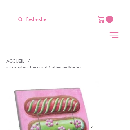
LIVRAISON GRATUITE Dès 99 €                                                   
ACCUEIL
/
intérrupteur Décoratif Catherine Martini