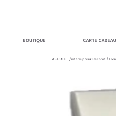
LIVRAISON GRATUITE Dès 99 €                                                  
BOUTIQUE
CARTE CADEA
/
ACCUEIL
intérrupteur Décoratif Lori