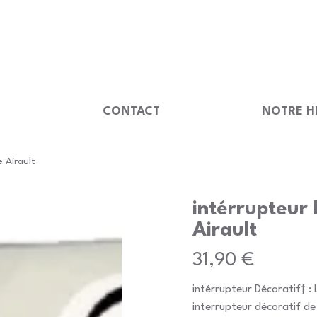
                                         
U
CONTACT
NOTRE H
e Airault
intérrupteur 
Airault
Prix
31,90 €
intérrupteur Décoratif† : L
interrupteur décoratif de 