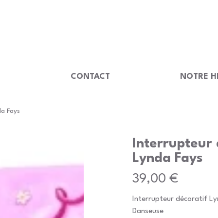
                                         
U
CONTACT
NOTRE H
da Fays
Interrupteur 
Lynda Fays
Prix
39,00 €
Interrupteur décoratif L
Danseuse