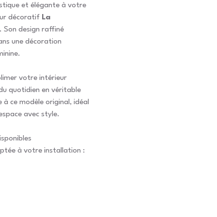
stique et élégante à votre
eur décoratif
La
 Son design raffiné
ans une décoration
inine.
limer votre intérieur
u quotidien en véritable
 à ce modèle original, idéal
espace avec style.
isponibles
ptée à votre installation :