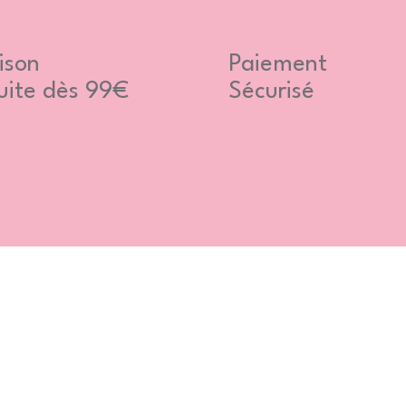
ison
Paiement
uite dès 99€
Sécurisé