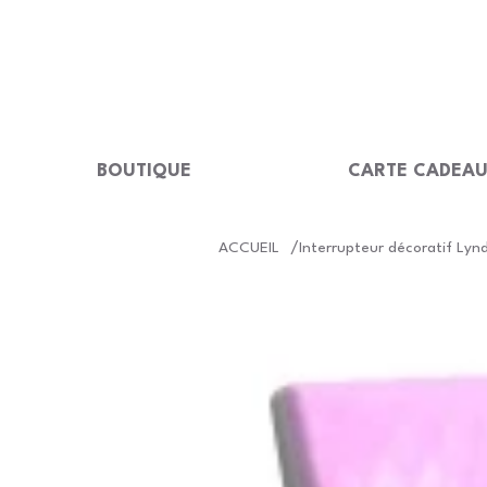
LIVRAISON GRATUITE Dès 99 €                                                  
BOUTIQUE
CARTE CADEA
/
ACCUEIL
Interrupteur décoratif Lyn