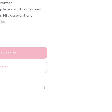
aranties
pteurs
sont conformes
és
NF
, assurant une
sée.
 au panier
heter