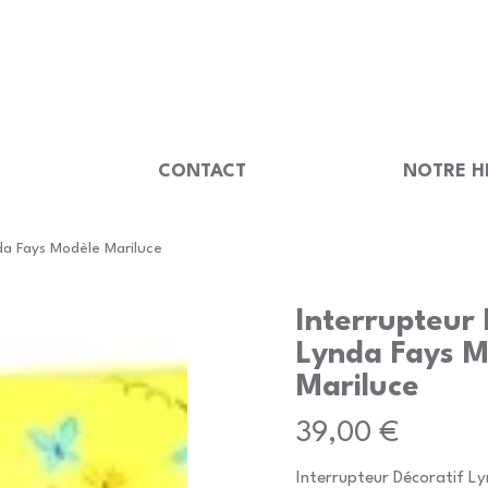
                                         
U
CONTACT
NOTRE H
da Fays Modèle Mariluce
Interrupteur 
Lynda Fays M
Mariluce
Prix
39,00 €
Interrupteur Décoratif L