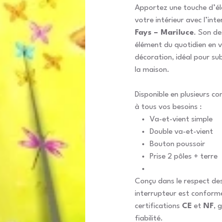
Apportez une touche d’élé
votre intérieur avec l’int
Fays – Mariluce
. Son de
élément du quotidien en v
décoration, idéal pour sub
la maison.
Disponible en plusieurs c
à tous vos besoins :
Va-et-vient simple
Double va-et-vient
Bouton poussoir
Prise 2 pôles + terre
Conçu dans le respect des
interrupteur est conform
certifications
CE
et
NF
, 
fiabilité.