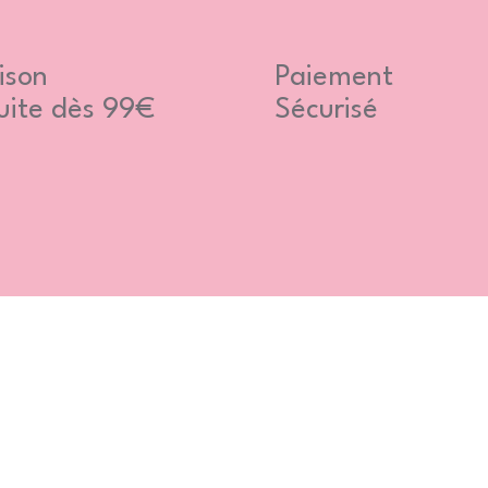
ison
Paiement
uite dès 99€
Sécurisé