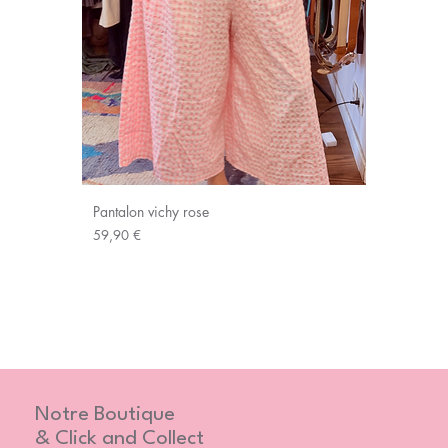
Pantalon vichy rose
Prix
59,90 €
Notre Boutique
& Click and Collect