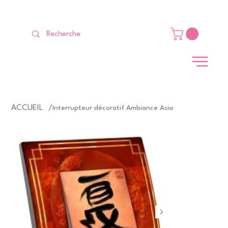
LIVRAISON GRATUITE Dès 99 €                                                   
ACCUEIL
/
Interrupteur décoratif Ambiance Asia