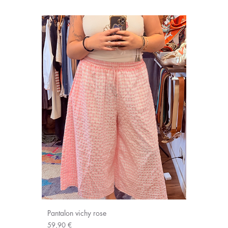
Pantalon vichy rose
Prix
59,90 €