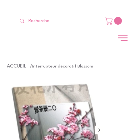
LIVRAISON GRATUITE Dès 99 €                                                   
ACCUEIL
/
Interrupteur décoratif Blossom