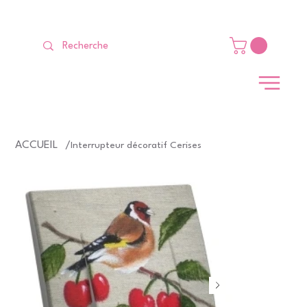
LIVRAISON GRATUITE Dès 99 €                                                   
ACCUEIL
/
Interrupteur décoratif Cerises