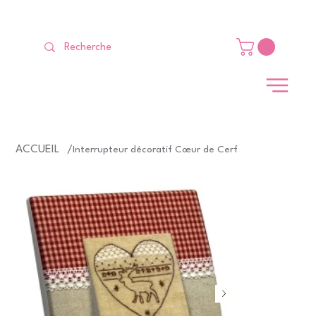
LIVRAISON GRATUITE Dès 99 €                                                   
ACCUEIL
/
Interrupteur décoratif Cœur de Cerf