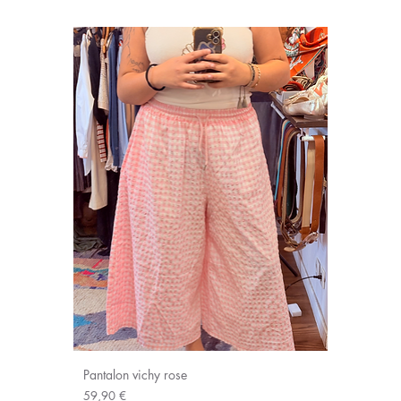
Pantalon vichy rose
Prix
59,90 €