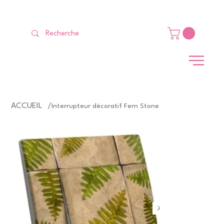
LIVRAISON GRATUITE Dès 99 €                                                   
ACCUEIL
/
Interrupteur décoratif Fern Stone