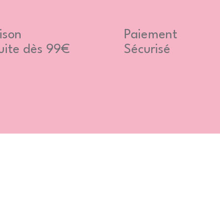
ison
Paiement
uite dès 99€
Sécurisé