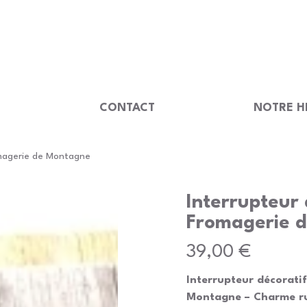
                                         
U
CONTACT
NOTRE H
omagerie de Montagne
Interrupteur 
Fromagerie 
Prix
39,00 €
Interrupteur décorati
Montagne – Charme rus