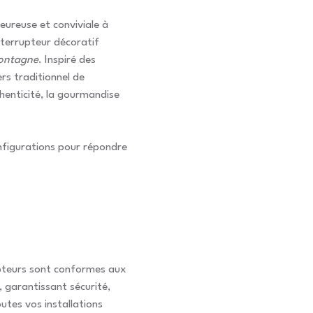
ureuse et conviviale à
nterrupteur décoratif
ontagne
. Inspiré des
ers traditionnel de
henticité, la gourmandise
onfigurations pour répondre
pteurs sont conformes aux
, garantissant sécurité,
outes vos installations