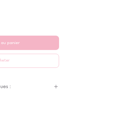
 au panier
heter
ues :