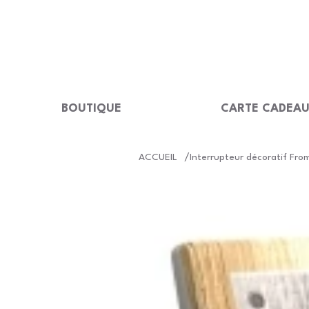
LIVRAISON GRATUITE Dès 99 €                                                  
BOUTIQUE
CARTE CADEA
/
ACCUEIL
Interrupteur décoratif Fr