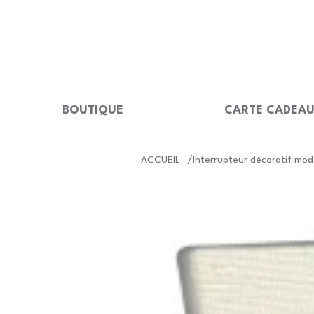
LIVRAISON GRATUITE Dès 99 €                                                  
BOUTIQUE
CARTE CADEA
/
ACCUEIL
Interrupteur décoratif mod