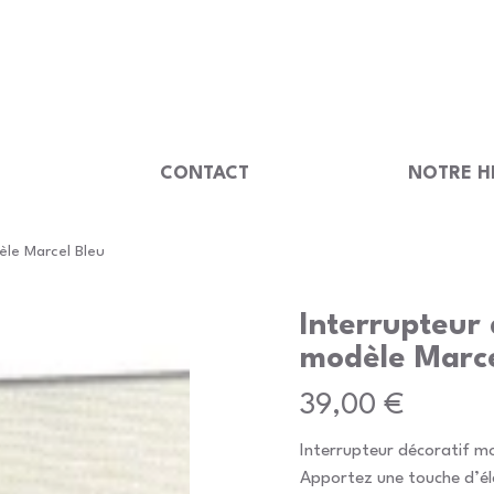
                                         
U
CONTACT
NOTRE H
èle Marcel Bleu
Interrupteur 
modèle Marce
Prix
39,00 €
Interrupteur décoratif m
Apportez une touche d’él