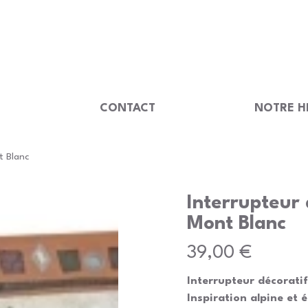
                                         
U
CONTACT
NOTRE H
t Blanc
Interrupteur 
Mont Blanc
Prix
39,00 €
Interrupteur décorati
Inspiration alpine et 