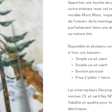
Apportez une touche de p
votre intérieur avec cet i
modèle
Mont Blanc
. Insp
de l’univers de la montagn
parfaitement dans une d
ou nature chic.
Disponible en plusieurs c
à tous vos besoins :
Simple va-et-vient
Double va-et-vient
Bouton poussoir
Prise 2 pôles + terre
Les interrupteurs Décoru
normes CE et certifiés NF
fiabilité et qualité pour t
électriques.