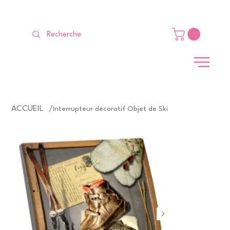
LIVRAISON GRATUITE Dès 99 €                                                   
ACCUEIL
/
Interrupteur décoratif Objet de Ski