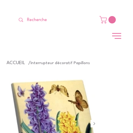
LIVRAISON GRATUITE Dès 99 €                                                   
ACCUEIL
/
Interrupteur décoratif Papillons