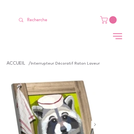
LIVRAISON GRATUITE Dès 99 €                                                   
ACCUEIL
/
Interrupteur Décoratif Raton Laveur