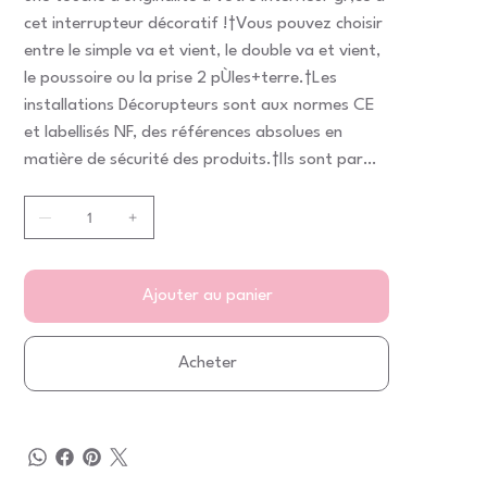
cet interrupteur décoratif !†Vous pouvez choisir
entre le simple va et vient, le double va et vient,
le poussoire ou la prise 2 pÙles+terre.†Les
installations Décorupteurs sont aux normes CE
et labellisés NF, des références absolues en
matière de sécurité des produits.†Ils sont par
ailleurs très faciles à installer avec un mécanisme
à raccordement rapide sur système de fixation
à griffes ou sur une fixation à vis.†De plus, gr‚ce
à son installation rapide, les faÁades sont
aisément interchangeables. Ainsi, vous pourrez
Ajouter au panier
revoir votre décoration intérieure au gré des
tendances et de vos envies. †Puissance maxi :
Acheter
2300 Watts sous 230 Volts - FaÁade décorée
résistant 10 ans aux UV - Décor lavable avec les
nettoyants ménagers - S'adapte à tous types
d'installations, Modernes ou
anciennes†Dimensions : 80 X 80 mm - 80 grs