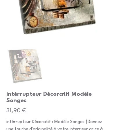
intérrupteur Décoratif Modèle
Songes
Prix
31,90 €
intérrupteur Décoratif : Modèle Songes †Donnez
une touche d'originalité à votre interrieur gr‚ce à