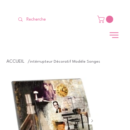
LIVRAISON GRATUITE Dès 99 €                                                   
ACCUEIL
/
intérrupteur Décoratif Modèle Songes