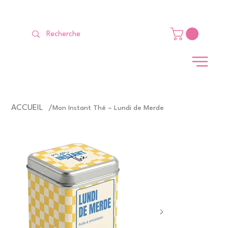
LIVRAISON GRATUITE Dès 99 €                                                   
ACCUEIL
/
Mon Instant Thé – Lundi de Merde