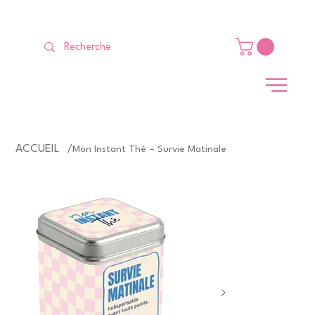
LIVRAISON GRATUITE Dès 99 €                                                   
ACCUEIL
/
Mon Instant Thé – Survie Matinale