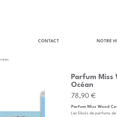
                                         
U
CONTACT
NOTRE H
Océan
Parfum Miss
Océan
Prix
78,90 €
Parfum Miss Wood Coe
Les Elixirs de parfums 