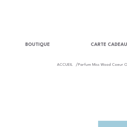
LIVRAISON GRATUITE Dès 99 €                                                  
BOUTIQUE
CARTE CADEA
/
ACCUEIL
Parfum Miss Wood Coeur 