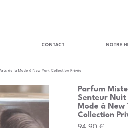
                                         
U
CONTACT
NOTRE H
rts de la Mode à New York Collection Privée
Parfum Mist
Senteur Nuit 
Mode à New 
Collection Pr
Prix
94,90 €