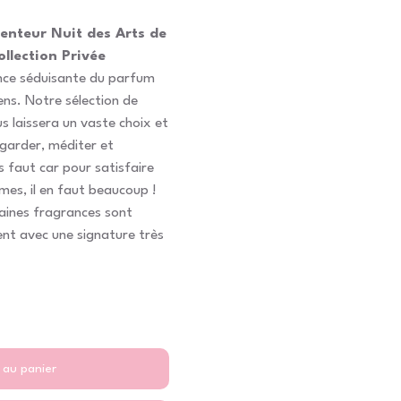
enteur Nuit des Arts de
llection Privée
ance séduisante du parfum
ens. Notre sélection de
laissera un vaste choix et
garder, méditer et
us faut car pour satisfaire
mes, il en faut beaucoup !
taines fragrances sont
ent avec une signature très
 au panier