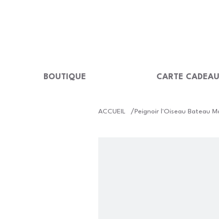
LIVRAISON GRATUITE Dès 99 €                                                  
BOUTIQUE
CARTE CADEA
/
ACCUEIL
Peignoir l'Oiseau Bateau M