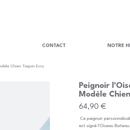
                                         
U
CONTACT
NOTRE H
odèle Chien Taquin Ecru
Peignoir l'Oi
Modèle Chien
Prix
64,90 €
Ce peignoir personnalisa
est signé l'Oiseau Bateau.