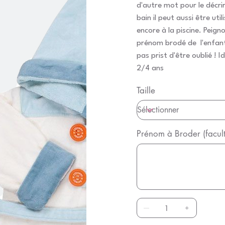
d'autre mot pour le décrir
bain il peut aussi être util
encore à la piscine. Peigno
prénom brodé de l'enfant,
pas prist d'être oublié ! 
2/4 ans
Taille
Prénom à Broder (faculta
Jusqu'à
20
caractères.