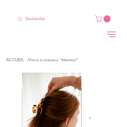
LIVRAISON GRATUITE Dès 99 €                                                   
ACCUEIL
/
Pince à cheveux “Mamma”