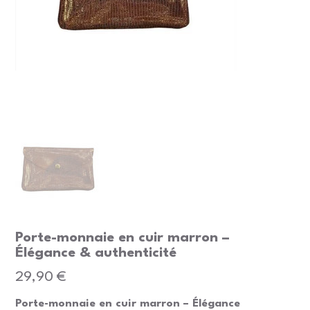
Porte-monnaie en cuir marron –
Élégance & authenticité
Prix
29,90 €
Porte-monnaie en cuir marron – Élégance