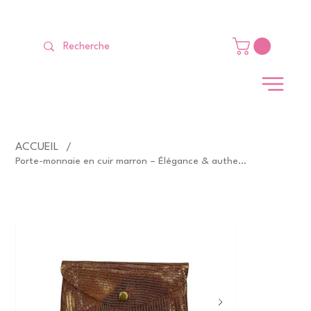
LIVRAISON GRATUITE Dès 99 €                                                   
ACCUEIL
/
Porte-monnaie en cuir marron – Élégance & authenticité