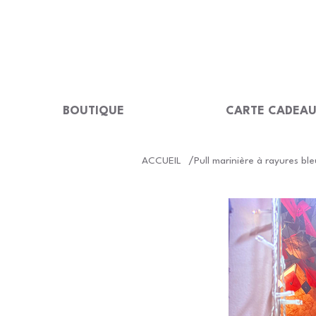
LIVRAISON GRATUITE Dès 99 €                                                  
BOUTIQUE
CARTE CADEA
/
ACCUEIL
Pull marinière à rayures ble