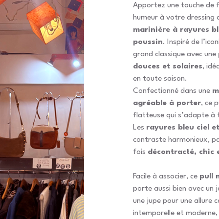
Apportez une touche de f
humeur à votre dressing 
marinière à rayures bl
poussin
. Inspiré de l’icon
grand classique avec une
douces et solaires
, idé
en toute saison.
Confectionné dans une
m
agréable à porter
, ce 
flatteuse qui s’adapte à t
Les
rayures bleu ciel e
contraste harmonieux, par
fois
décontracté, chic 
Facile à associer, ce
pull
porte aussi bien avec un j
une jupe pour une allure 
intemporelle et moderne, i