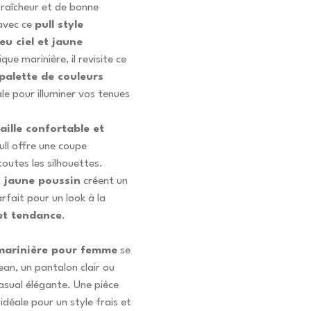
raîcheur et de bonne
avec ce
pull style
eu ciel et jaune
ique marinière, il revisite ce
palette de couleurs
ale pour illuminer vos tenues
aille confortable et
pull offre une coupe
outes les silhouettes.
t jaune poussin
créent un
fait pour un look à la
et tendance
.
 marinière pour femme
se
ean, un pantalon clair ou
casual élégante. Une pièce
déale pour un style frais et