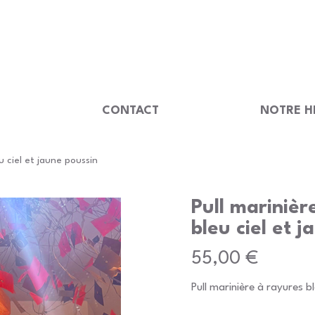
                                         
U
CONTACT
NOTRE H
u ciel et jaune poussin
Pull marinièr
bleu ciel et 
Prix
55,00 €
Pull marinière à rayures bl