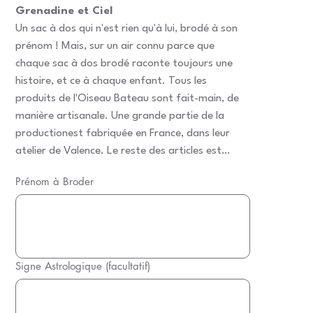
Grenadine et Ciel
Un sac à dos qui n'est rien qu'à lui, brodé à son
prénom ! Mais, sur un air connu parce que
chaque sac à dos brodé raconte toujours une
histoire, et ce à chaque enfant. Tous les
produits de l'Oiseau Bateau sont fait-main, de
manière artisanale. Une grande partie de la
productionest fabriquée en France, dans leur
atelier de Valence. Le reste des articles est
réalisé en Europe. La grande majorité des tissus
Prénom à Broder
est également d'origine française.La fermeture
Jusqu'à
20
intérieure du sac à dos s’effectue par un cordon
caractères.
de serrage pour bien maintenir le contenu du sac
et le rabat frontal s’effectue par un scratch.
Signe Astrologique (facultatif)
Jusqu'à
20
caractères.