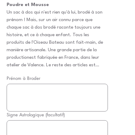
Poudre et Mousse
Un sac à dos qui n'est rien qu'à lui, brodé à son
prénom ! Mais, sur un air connu parce que
chaque sac à dos brodé raconte toujours une
histoire, et ce à chaque enfant. Tous les
produits de l'Oiseau Bateau sont fait-main, de
manière artisanale. Une grande partie de la
productionest fabriquée en France, dans leur
atelier de Valence. Le reste des articles est
réalisé en Europe. La grande majorité des tissus
Prénom à Broder
est également d'origine française.La fermeture
Jusqu'à
20
intérieure du sac à dos s’effectue par un cordon
caractères.
de serrage pour bien maintenir le contenu du sac
et le rabat frontal s’effectue par un scratch.
Signe Astrologique (facultatif)
Jusqu'à
20
caractères.