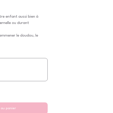
votre enfant aussi bien à
ternelle ou durant
r emmener le doudou, le
 au panier