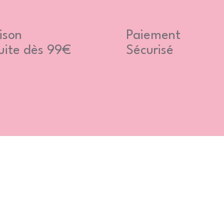
ison
Paiement
uite dès 99€
Sécurisé