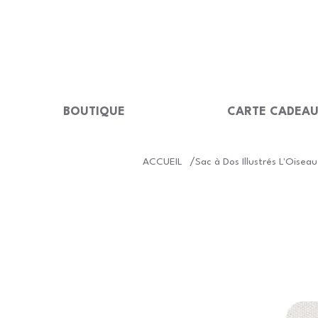
LIVRAISON GRATUITE Dès 99 €                                                  
BOUTIQUE
CARTE CADEA
/
ACCUEIL
Sac à Dos Illustrés L'Oisea