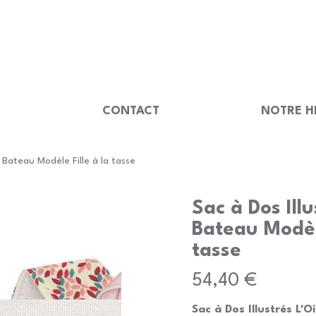
                                         
U
CONTACT
NOTRE H
u Bateau Modèle Fille à la tasse
Sac à Dos Ill
Bateau Modèle
tasse
Prix
54,40 €
Sac à Dos Illustrés L'