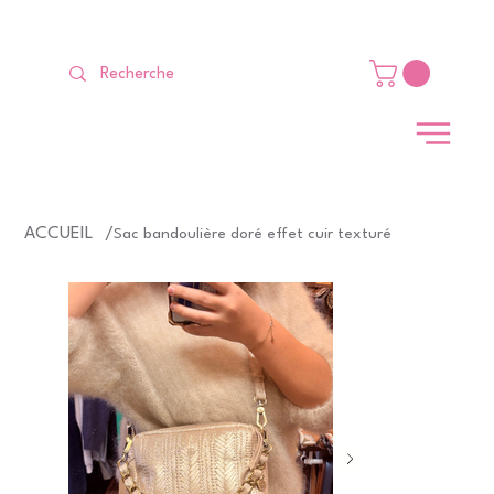
LIVRAISON GRATUITE Dès 99 €                                                   
ACCUEIL
/
Sac bandoulière doré effet cuir texturé