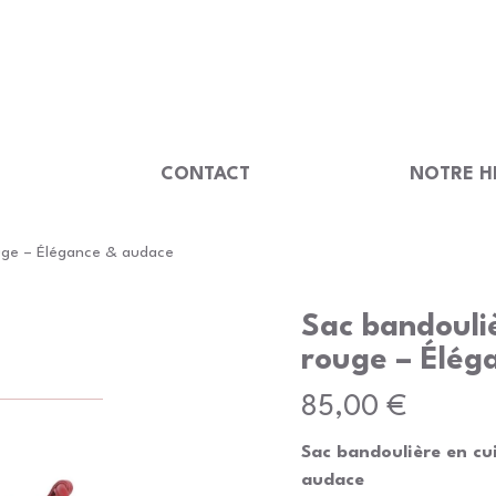
                                         
U
CONTACT
NOTRE H
ouge – Élégance & audace
Sac bandouliè
rouge – Élég
Prix
85,00 €
Sac bandoulière en cu
audace