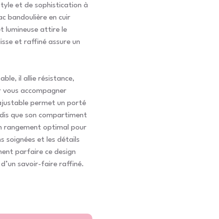
yle et de sophistication à
ac bandoulière en cuir
t lumineuse attire le
lisse et raffiné assure un
ble, il allie résistance,
ur vous accompagner
ajustable permet un porté
ndis que son compartiment
 un rangement optimal pour
ns soignées et les détails
nent parfaire ce design
’un savoir-faire raffiné.