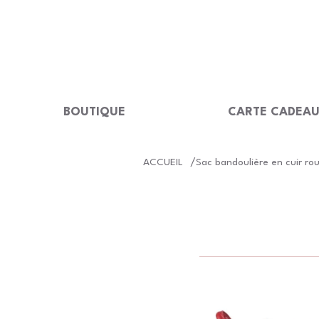
LIVRAISON GRATUITE Dès 99 €                                                  
BOUTIQUE
CARTE CADEA
/
ACCUEIL
Sac bandoulière en cuir r