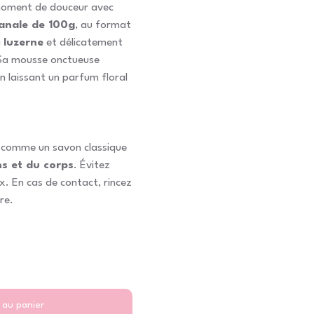
moment de douceur avec
anale de 100g
, au format
a
luzerne
et délicatement
Sa mousse onctueuse
n laissant un parfum floral
e comme un savon classique
s et du corps
. Évitez
x. En cas de contact, rincez
re.
 au panier