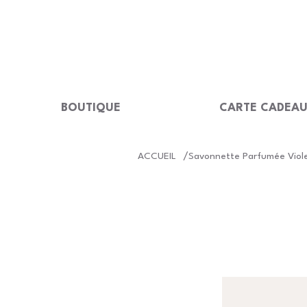
LIVRAISON GRATUITE Dès 99 €                                                  
BOUTIQUE
CARTE CADEA
/
ACCUEIL
Savonnette Parfumée Viole