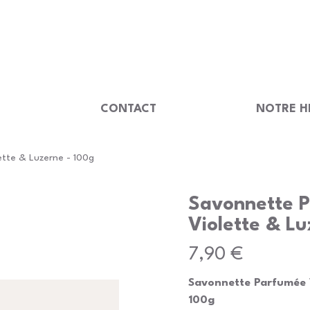
                                         
U
CONTACT
NOTRE H
tte & Luzerne - 100g
Savonnette 
Violette & Lu
Prix
7,90 €
Savonnette Parfumée V
100g