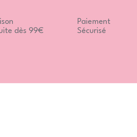
ison
Paiement
uite dès 99€
Sécurisé