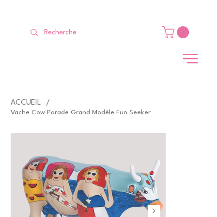
LIVRAISON GRATUITE Dès 99 €                                                   
ACCUEIL
/
Vache Cow Parade Grand Modèle Fun Seeker