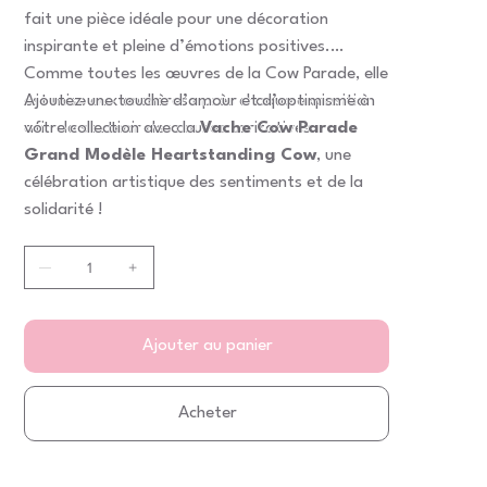
fait une pièce idéale pour une décoration
inspirante et pleine d’émotions positives.
Comme toutes les œuvres de la Cow Parade, elle
est mise aux enchères après chaque exposition
Ajoutez une touche d’amour et d’optimisme à
afin de soutenir des causes caritatives.
votre collection avec la
Vache Cow Parade
Grand Modèle Heartstanding Cow
, une
célébration artistique des sentiments et de la
solidarité !
Ajouter au panier
Acheter