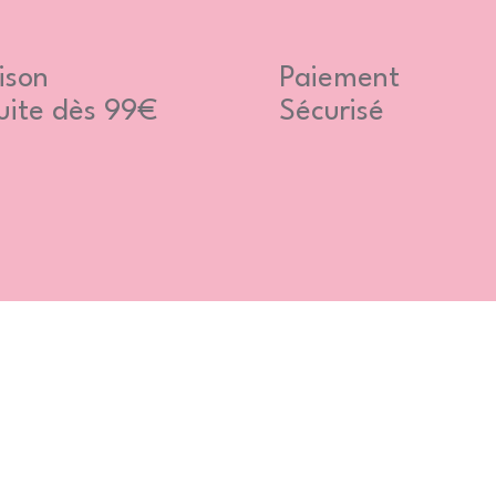
ison
Paiement
uite dès 99€
Sécurisé