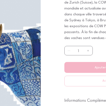
de Zurich (Suisse), la C
mondiale et actualisée a
dans chaque ville travers
de Sydney à Tokyo, à Brux
les expositions de COW P
passants. À la fin de chaq
des vaches sont vendues 
caritatives.
Ajouter
Ac
Informations Compléme