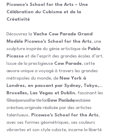
Picowso's School for the Arts – Une
Célébration du Cubisme et de la
Créativité
Découvrez la
Vache Cow Parade Grand
Modèle Picowso's School for the Arts
, une
sculpture inspirée du génie artistique de
Pablo
Picasso
et de l’esprit des grandes écoles d’art.
Issue de la prestigieuse
Cow Parade
, cette
œuvre unique a voyagé à travers les grandes
métropoles du monde, de
New York à
Londres, en passant par Sydney, Tokyo,
Bruxelles, Las Vegas et Dublin
, fascinant les
amateurs d’art moderne et d’expression
Chaque vache de la
Cow Parade
est une
créative.
création originale réalisée par des artistes
talentueux.
Picowso's School for the Arts
,
avec ses formes géométriques, ses couleurs
vibrantes et son style cubiste, incarne la liberté