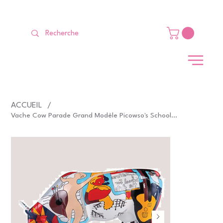
LIVRAISON GRATUITE Dès 99 €                                                   
ACCUEIL
/
Vache Cow Parade Grand Modèle Picowso's School for the Art