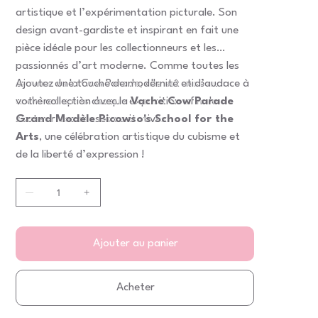
artistique et l’expérimentation picturale. Son
design avant-gardiste et inspirant en fait une
pièce idéale pour les collectionneurs et les
passionnés d’art moderne. Comme toutes les
œuvres de la Cow Parade, elle est mise aux
Ajoutez une touche de modernité et d’audace à
enchères après chaque exposition afin de
votre collection avec la
Vache Cow Parade
soutenir des causes caritatives.
Grand Modèle Picowso's School for the
Arts
, une célébration artistique du cubisme et
de la liberté d’expression !
Ajouter au panier
Acheter