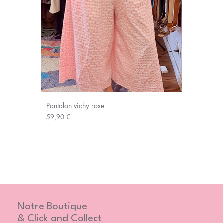
Pantalon vichy rose
Prix
59,90 €
Notre Boutique
& Click and Collect