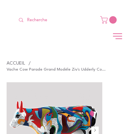
LIVRAISON GRATUITE Dès 99 €                                                   
ACCUEIL
/
Vache Cow Parade Grand Modèle Ziv's Udderly Cool Cow