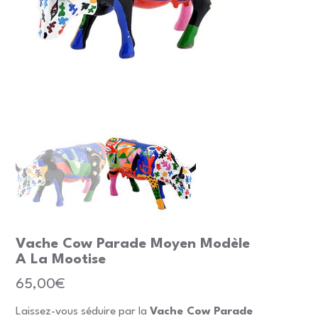
Vache Cow Parade Moyen Modèle
A La Mootise
Prix
65,00€
Laissez-vous séduire par la
Vache Cow Parade