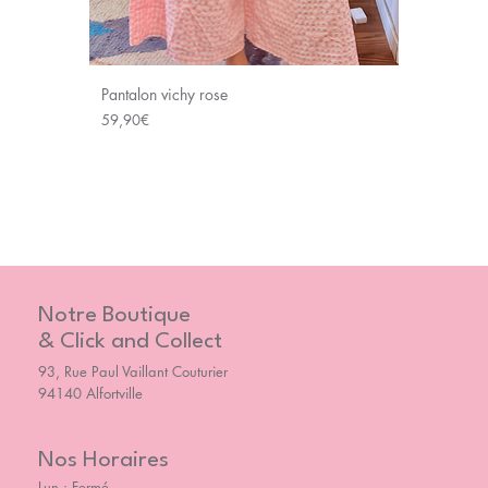
Pantalon vichy rose
Price
59,90€
Notre Boutique
& Click and Collect
93, Rue Paul Vaillant Couturier
94140 Alfortville
Nos Horaires
Lun : Fermé