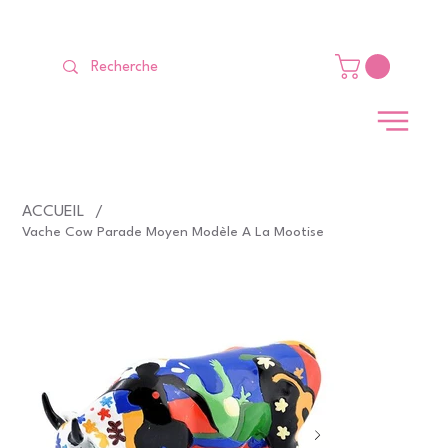
LIVRAISON GRATUITE Dès 99 €                                                   
ACCUEIL
/
Vache Cow Parade Moyen Modèle A La Mootise