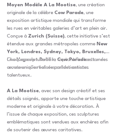
Moyen Modèle A La Mootise
, une création
originale de la célèbre
Cow Parade
, une
exposition artistique mondiale qui transforme
les rues en véritables galeries d’art en plein air.
Conçue à
Zurich (Suisse)
, cette initiative s’est
étendue aux grandes métropoles comme
New
York, Londres, Sydney, Tokyo, Bruxelles,
Las Vegas et Dublin
Chaque sculpture de la
, captant l’attention des
Cow Parade
est une
amateurs d’art et des collectionneurs.
œuvre unique réalisée par des artistes
talentueux.
A La Mootise
, avec son design créatif et ses
détails soignés, apporte une touche artistique
moderne et originale à votre décoration. À
l’issue de chaque exposition, ces sculptures
emblématiques sont vendues aux enchères afin
de soutenir des œuvres caritatives.