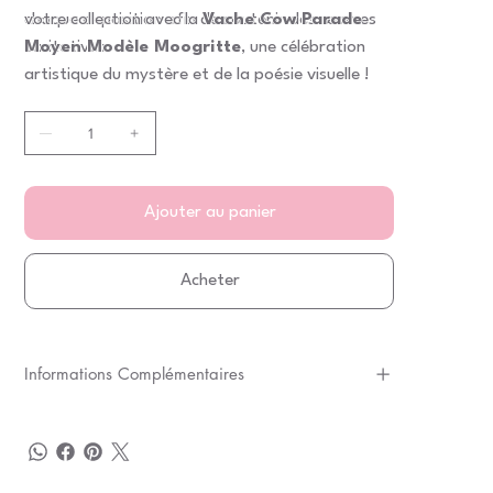
chaque exposition afin de soutenir des œuvres
votre collection avec la
Vache Cow Parade
caritatives.
Moyen Modèle Moogritte
, une célébration
artistique du mystère et de la poésie visuelle !
Ajouter au panier
Acheter
Informations Complémentaires