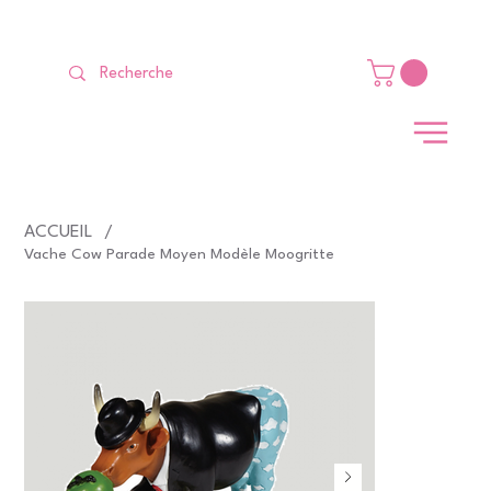
LIVRAISON GRATUITE Dès 99 €                                                   
ACCUEIL
/
Vache Cow Parade Moyen Modèle Moogritte