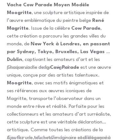
Vache Cow Parade Moyen Modèle
Moogritte
, une sculpture artistique inspirée de
l’œuvre emblématique du peintre belge
René
Magritte
. Issue de la célèbre
Cow Parade
,
cette création a parcouru les grandes villes du
monde, de
New York à Londres, en passant
par Sydney, Tokyo, Bruxelles, Las Vegas et
Dublin
, captivant les amateurs d’art et les
passionnés de design original.
Chaque vache de la
Cow Parade
est une œuvre
unique, conçue par des artistes talentueux.
Moogritte
, avec ses motifs énigmatiques et
ses références aux œuvres iconiques de
Magritte, transporte l’observateur dans un
monde entre rêve et réalité. Parfaite pour les
collectionneurs et les amateurs d’art surréaliste,
cette sculpture est une véritable déclaration
artistique. Comme toutes les créations de la
Cow Parade, elle est vendue aux enchères après
Ajoutez une touche d’imaginaire et d’élégance à