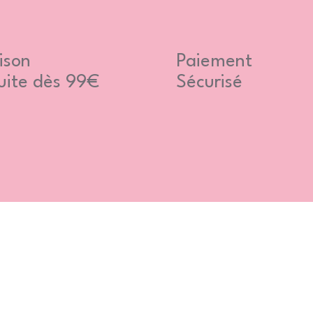
ison
Paiement
uite dès 99€
Sécurisé