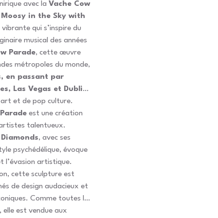
nirique avec la
Vache Cow
Moosy in the Sky with
 vibrante qui s’inspire du
ginaire musical des années
w Parade
, cette œuvre
andes métropoles du monde,
, en passant par
es, Las Vegas et Dublin
,
art et de pop culture.
Parade
est une création
artistes talentueux.
h Diamonds
, avec ses
tyle psychédélique, évoque
et l’évasion artistique.
ion, cette sculpture est
nés de design audacieux et
iconiques. Comme toutes les
 elle est vendue aux