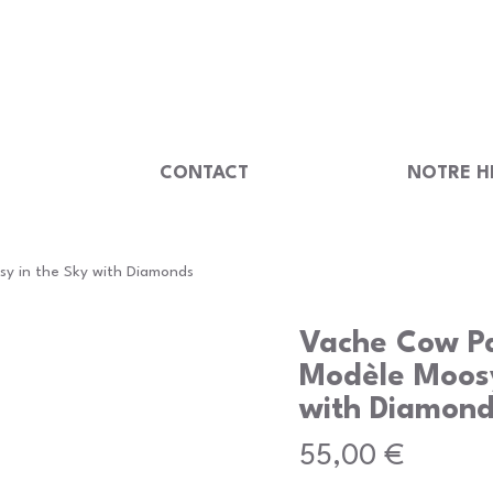
                                         
U
CONTACT
NOTRE H
 in the Sky with Diamonds
Vache Cow P
Modèle Moosy
with Diamon
Prix
55,00 €