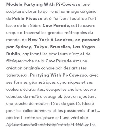
Modèle Partying With Pi-Cow-sso
, une
sculpture vibrante qui rend hommage au génie
de
Pablo Picasso
et à l’univers festif de l’art.
Issue de la célèbre
Cow Parade
, cette œuvre
unique a traversé les grandes métropoles du
monde, de
New York à Londres, en passant
par Sydney, Tokyo, Bruxelles, Las Vegas et
Dublin
, captivant les amateurs d’art et de
cubisme.
Chaque vache de la
Cow Parade
est une
création originale conçue par des artistes
talentueux.
Partying With Pi-Cow-sso
, avec
ses formes géométriques dynamiques et ses
couleurs éclatantes, évoque les chefs-d'œuvre
cubistes du maître espagnol, tout en ajoutant
une touche de modernité et de gaieté. Idéale
pour les collectionneurs et les passionnés d’art
abstrait, cette sculpture est une véritable
célébration de la créativité et de la fête.
Ajoutez une note artistique et festive à votre