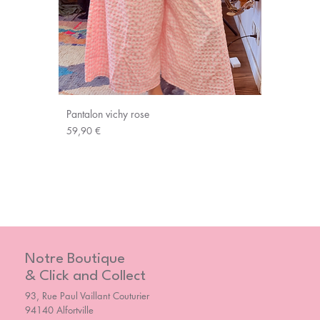
Pantalon vichy rose
Prix
59,90 €
Notre Boutique
& Click and Collect
93, Rue Paul Vaillant Couturier
94140 Alfortville