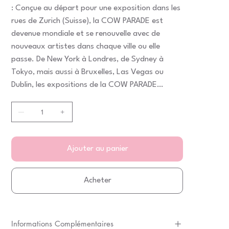
: Conçue au départ pour une exposition dans les
rues de Zurich (Suisse), la COW PARADE est
devenue mondiale et se renouvelle avec de
nouveaux artistes dans chaque ville ou elle
passe. De New York à Londres, de Sydney à
Tokyo, mais aussi à Bruxelles, Las Vegas ou
Dublin, les expositions de la COW PARADE
séduisent le cour et l'esprit des passants. A la fin
de chaque exposition, la plupart des vaches sont
vendues aux enchères au profit d'oeuvres
carritatives.
Ajouter au panier
Acheter
Informations Complémentaires