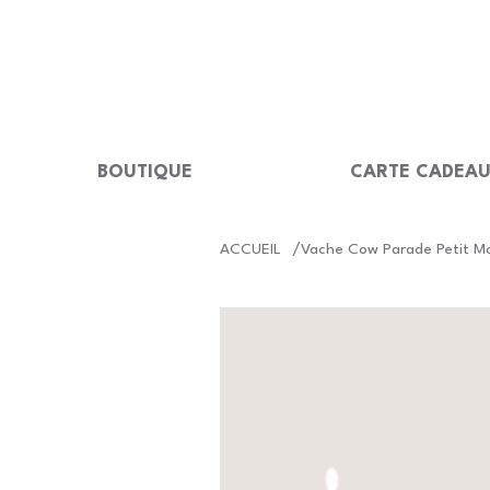
LIVRAISON GRATUITE Dès 99 €                                                  
BOUTIQUE
CARTE CADEA
/
ACCUEIL
Vache Cow Parade Petit M