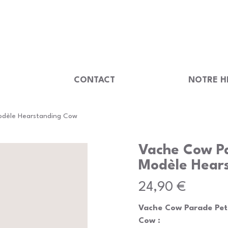
                                         
U
CONTACT
NOTRE H
odèle Hearstanding Cow
Vache Cow Pa
Modèle Hear
Prix
24,90 €
Vache Cow Parade Pet
Cow :