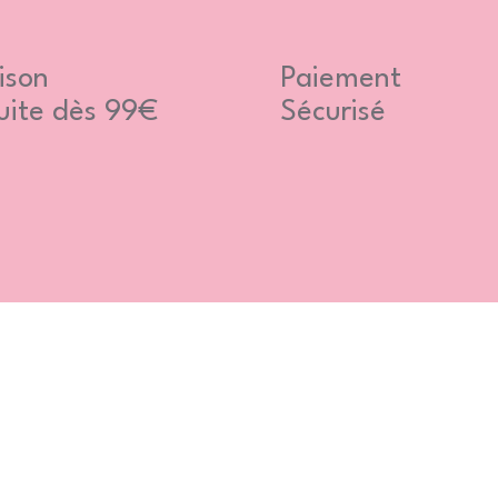
ison
Paiement
uite dès 99€
Sécurisé